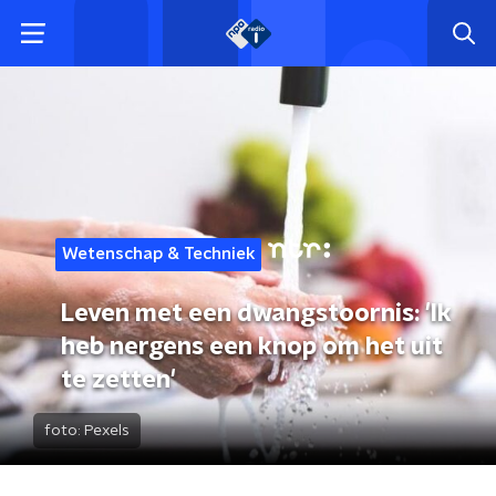
Wetenschap & Techniek
Leven met een dwangstoornis: 'Ik
heb nergens een knop om het uit
te zetten'
foto:
Pexels