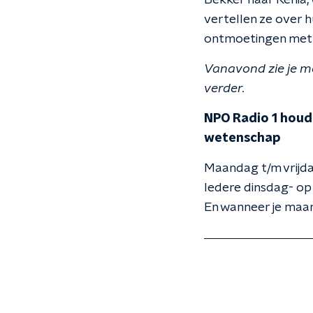
Bekker naar Kenia, 
vertellen ze over 
ontmoetingen met e
Vanavond zie je m
verder.
NPO Radio 1 houdt
wetenschap
Maandag t/m vrijda
Iedere dinsdag- op
En wanneer je maar