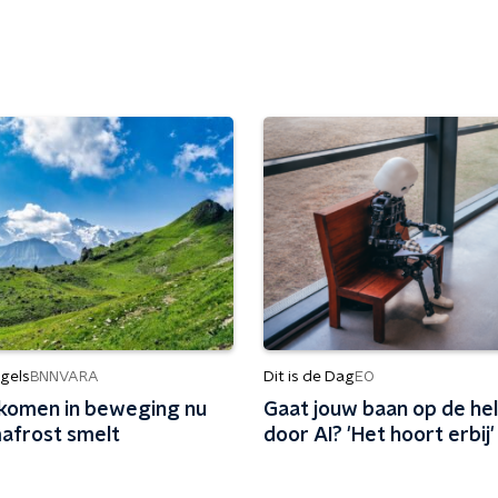
gels
Dit is de Dag
BNNVARA
EO
komen in beweging nu
Gaat jouw baan op de hel
afrost smelt
door AI? 'Het hoort erbij'