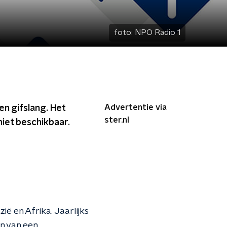
foto:
NPO Radio 1
Advertentie via
n gifslang. Het
ster.nl
niet beschikbaar.
ë en Afrika. Jaarlijks
n van een