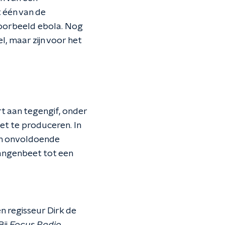
 één van de
jvoorbeeld ebola. Nog
, maar zijn voor het
rt aan tegengif, onder
et te produceren. In
en onvoldoende
angenbeet tot een
 regisseur Dirk de