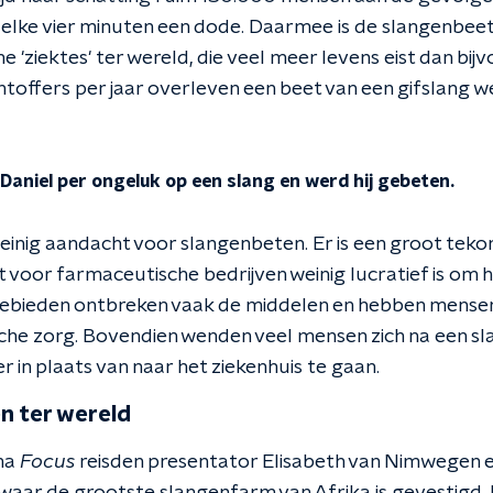
s elke vier minuten een dode. Daarmee is de slangenbeet
he 'ziektes' ter wereld, die veel meer levens eist dan bi
offers per jaar overleven een beet van een gifslang wel
 Daniel per ongeluk op een slang en werd hij gebeten.
 weinig aandacht voor slangenbeten. Er is een groot teko
 voor farmaceutische bedrijven weinig lucratief is om h
ebieden ontbreken vaak de middelen en hebben mens
he zorg. Bovendien wenden veel mensen zich na een sl
r in plaats van naar het ziekenhuis te gaan.
en ter wereld
ma
Focus
reisden presentator Elisabeth van Nimwegen en