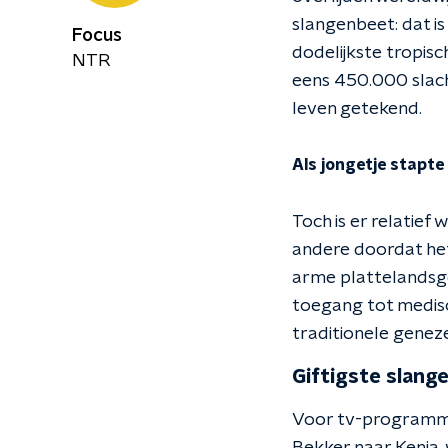
slangenbeet: dat i
Focus
dodelijkste tropisc
NTR
eens 450.000 slacht
leven getekend.
Als jongetje stapte
Toch is er relatief
andere doordat het
arme plattelandsg
toegang tot medisc
traditionele geneze
Giftigste slang
Voor tv-program