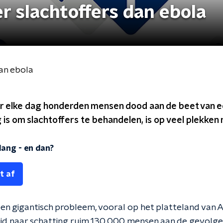
 slachtoffers dan ebola
an ebola
r elke dag honderden mensen dood aan de beet van ee
 is om slachtoffers te behandelen, is op veel plekken 
lang - en dan?
t af
en gigantisch probleem, vooral op het platteland van Azi
ijd naar schatting ruim 130.000 mensen aan de gevolge