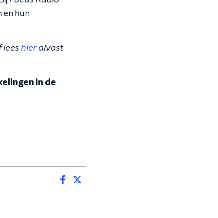
Bij
Focus Radio
n en hun
f lees
hier
alvast
elingen in de