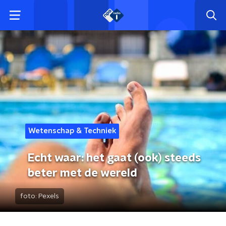
Wetenschap & Techniek
Echt waar: het gaat (ook) steeds
beter met de wereld
foto:
Pexels