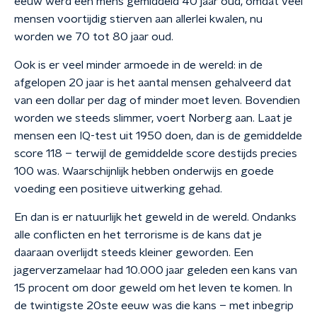
eeuw werd een mens gemiddeld 40 jaar oud, omdat veel
mensen voortijdig stierven aan allerlei kwalen, nu
worden we 70 tot 80 jaar oud.
Ook is er veel minder armoede in de wereld: in de
afgelopen 20 jaar is het aantal mensen gehalveerd dat
van een dollar per dag of minder moet leven. Bovendien
worden we steeds slimmer, voert Norberg aan. Laat je
mensen een IQ-test uit 1950 doen, dan is de gemiddelde
score 118 – terwijl de gemiddelde score destijds precies
100 was. Waarschijnlijk hebben onderwijs en goede
voeding een positieve uitwerking gehad.
En dan is er natuurlijk het geweld in de wereld. Ondanks
alle conflicten en het terrorisme is de kans dat je
daaraan overlijdt steeds kleiner geworden. Een
jagerverzamelaar had 10.000 jaar geleden een kans van
15 procent om door geweld om het leven te komen. In
de twintigste 20ste eeuw was die kans – met inbegrip