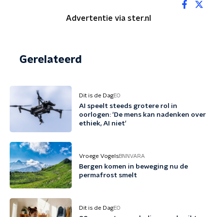
Advertentie via ster.nl
Gerelateerd
Dit is de Dag
EO
AI speelt steeds grotere rol in
oorlogen: 'De mens kan nadenken over
ethiek, AI niet'
Vroege Vogels
BNNVARA
Bergen komen in beweging nu de
permafrost smelt
Dit is de Dag
EO