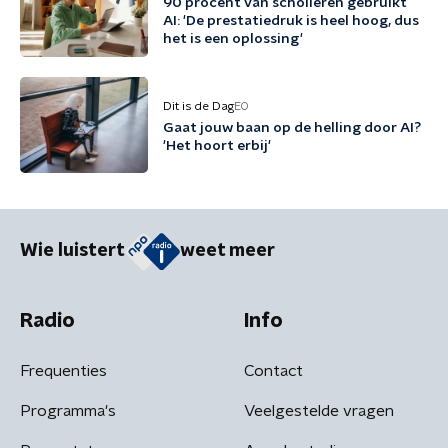
90 procent van scholieren gebruikt
AI: 'De prestatiedruk is heel hoog, dus
het is een oplossing'
Dit is de Dag
EO
Gaat jouw baan op de helling door AI?
'Het hoort erbij'
Wie luistert
weet meer
Radio
Info
Frequenties
Contact
Programma's
Veelgestelde vragen