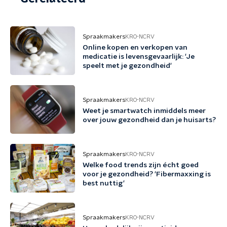
Spraakmakers
KRO-NCRV
Online kopen en verkopen van
medicatie is levensgevaarlijk: 'Je
speelt met je gezondheid'
Spraakmakers
KRO-NCRV
Weet je smartwatch inmiddels meer
over jouw gezondheid dan je huisarts?
Spraakmakers
KRO-NCRV
Welke food trends zijn écht goed
voor je gezondheid? 'Fibermaxxing is
best nuttig'
Spraakmakers
KRO-NCRV