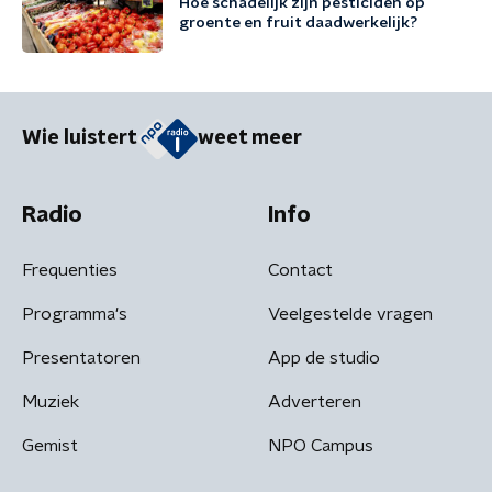
Hoe schadelijk zijn pesticiden op
groente en fruit daadwerkelijk?
Wie luistert
weet meer
Radio
Info
Frequenties
Contact
Programma's
Veelgestelde vragen
Presentatoren
App de studio
Muziek
Adverteren
Gemist
NPO Campus