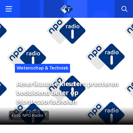
Wetenschap & Techniek
Amerikaanse kleuters presteren
beduidend beter op
Montessorischolen
foto:
NPO Radio 1