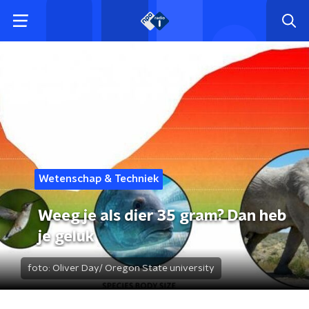
Wetenschap & Techniek
Weeg je als dier 35 gram? Dan heb
je geluk
foto:
Oliver Day/ Oregon State university