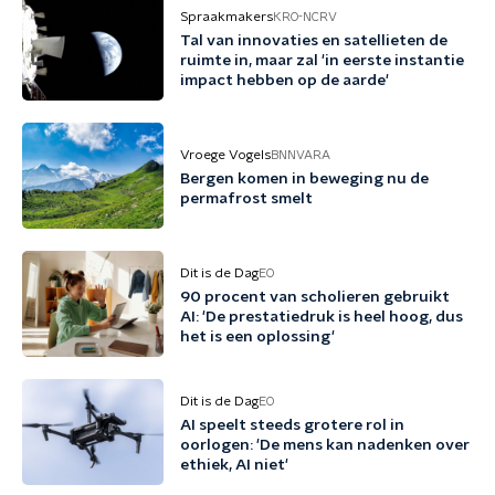
Spraakmakers
KRO-NCRV
Tal van innovaties en satellieten de
ruimte in, maar zal 'in eerste instantie
impact hebben op de aarde'
Vroege Vogels
BNNVARA
Bergen komen in beweging nu de
permafrost smelt
Dit is de Dag
EO
90 procent van scholieren gebruikt
AI: 'De prestatiedruk is heel hoog, dus
het is een oplossing'
Dit is de Dag
EO
AI speelt steeds grotere rol in
oorlogen: 'De mens kan nadenken over
ethiek, AI niet'