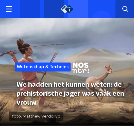
Wetenschap & Techniek
We hadden het kunnen weten: de
prehistorische jager was vaak een
vrouw
foto:
Matthew Verdolivo