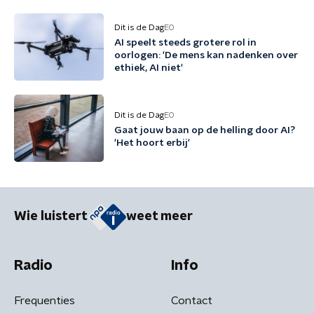
Dit is de Dag
EO
AI speelt steeds grotere rol in
oorlogen: 'De mens kan nadenken over
ethiek, AI niet'
Dit is de Dag
EO
Gaat jouw baan op de helling door AI?
'Het hoort erbij'
Wie luistert
weet meer
Radio
Info
Frequenties
Contact