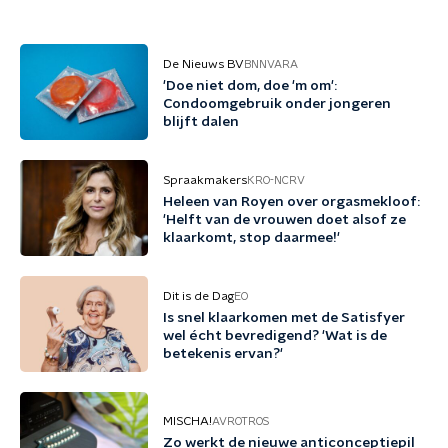
De Nieuws BV
BNNVARA
'Doe niet dom, doe 'm om':
Condoomgebruik onder jongeren
blijft dalen
Spraakmakers
KRO-NCRV
Heleen van Royen over orgasmekloof:
'Helft van de vrouwen doet alsof ze
klaarkomt, stop daarmee!'
Dit is de Dag
EO
Is snel klaarkomen met de Satisfyer
wel écht bevredigend? 'Wat is de
betekenis ervan?'
MISCHA!
AVROTROS
Zo werkt de nieuwe anticonceptiepil