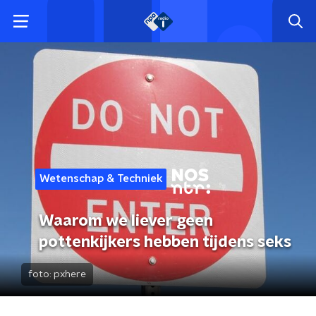
Wetenschap & Techniek
Waarom we liever geen
pottenkijkers hebben tijdens seks
foto:
pxhere