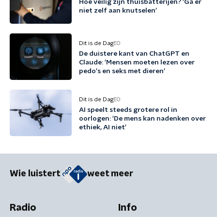
Hoe veilig zijn thuisbatterijen? 'Ga er
niet zelf aan knutselen'
Dit is de Dag
EO
De duistere kant van ChatGPT en
Claude: 'Mensen moeten lezen over
pedo's en seks met dieren'
Dit is de Dag
EO
AI speelt steeds grotere rol in
oorlogen: 'De mens kan nadenken over
ethiek, AI niet'
Wie luistert
weet meer
Radio
Info