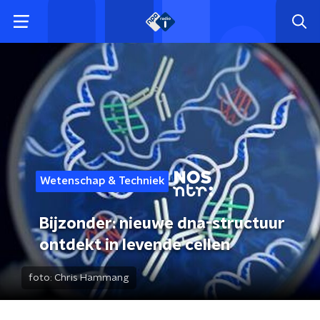
Wetenschap & Techniek
Bijzonder: nieuwe dna-structuur
ontdekt in levende cellen
foto:
Chris Hammang