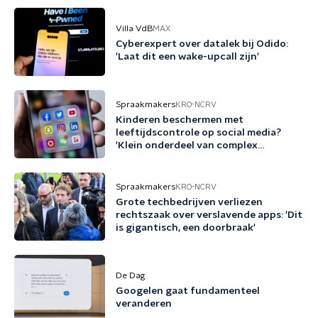
Villa VdB
MAX
Cyberexpert over datalek bij Odido:
'Laat dit een wake-upcall zijn'
Spraakmakers
KRO-NCRV
Kinderen beschermen met
leeftijdscontrole op social media?
'Klein onderdeel van complex
probleem'
Spraakmakers
KRO-NCRV
Grote techbedrijven verliezen
rechtszaak over verslavende apps: 'Dit
is gigantisch, een doorbraak'
De Dag
Googelen gaat fundamenteel
veranderen