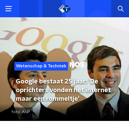
Wetenschap & Techniek
Google bestaat 25 jaar: 'De
oprichters vonden het internet
maar een rommeltje'
foto:
ANP