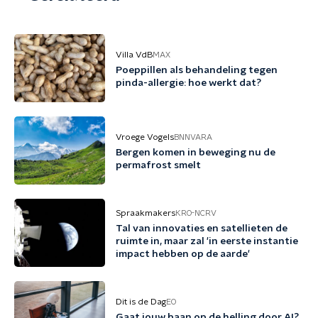
Villa VdB
MAX
Poeppillen als behandeling tegen
pinda-allergie: hoe werkt dat?
Vroege Vogels
BNNVARA
Bergen komen in beweging nu de
permafrost smelt
Spraakmakers
KRO-NCRV
Tal van innovaties en satellieten de
ruimte in, maar zal 'in eerste instantie
impact hebben op de aarde'
Dit is de Dag
EO
Gaat jouw baan op de helling door AI?