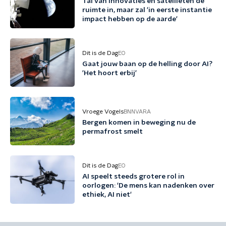
Tal van innovaties en satellieten de
ruimte in, maar zal 'in eerste instantie
impact hebben op de aarde'
Dit is de Dag
EO
Gaat jouw baan op de helling door AI?
'Het hoort erbij'
Vroege Vogels
BNNVARA
Bergen komen in beweging nu de
permafrost smelt
Dit is de Dag
EO
AI speelt steeds grotere rol in
oorlogen: 'De mens kan nadenken over
ethiek, AI niet'