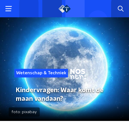
Wetenschap & Techniek
Kindervragen: Waar komt de
maan vandaan?
foto:
pixabay