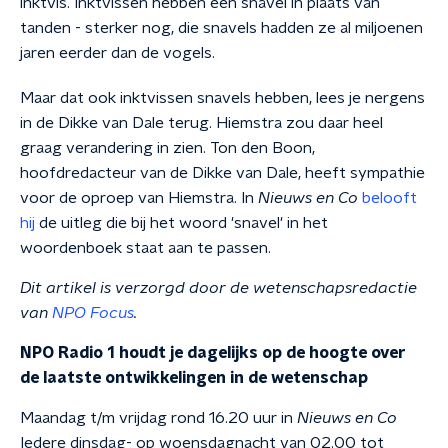
inktvis. Inktvissen hebben
een snavel in plaats van
tanden - sterker nog, die snavels hadden ze al miljoenen
jaren eerder dan de vogels.
Maar dat ook inktvissen snavels hebben, lees je nergens
in de Dikke van Dale terug. Hiemstra zou daar heel
graag verandering in zien.
Ton den Boon,
hoofdredacteur van de Dikke van Dale, heeft sympathie
voor de oproep van Hiemstra. In
Nieuws en Co
belooft
hij
de uitleg die bij het woord 'snavel' in het
woordenboek staat aan te passen.
Dit artikel is verzorgd door de wetenschapsredactie
van
NPO Focus
.
NPO Radio 1 houdt je dagelijks op de hoogte over
de laatste ontwikkelingen in de wetenschap
Maandag t/m vrijdag rond 16.20 uur in
Nieuws en Co
Iedere dinsdag- op woensdagnacht van 02.00 tot