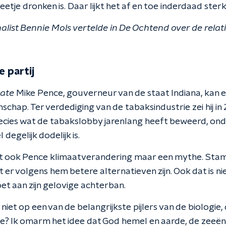
tje dronken is. Daar lijkt het af en toe inderdaad sterk
ist Bennie Mols vertelde in De Ochtend over de relat
 partij
ate
Mike Pence, gouverneur van de staat Indiana, kan e
chap. Ter verdediging van de tabaksindustrie zei hij in 
s precies wat de tabakslobby jarenlang heeft beweerd, o
 degelijk dodelijk is.
dt ook Pence klimaatverandering maar een mythe. Sta
at er volgens hem betere alternatieven zijn. Ook dat is ni
t aan zijn gelovige achterban.
niet op een van de belangrijkste pijlers van de biologie,
tie? Ik omarm het idee dat God hemel en aarde, de zeeën 