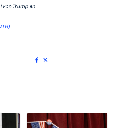
l van Trump en
NTR)
.