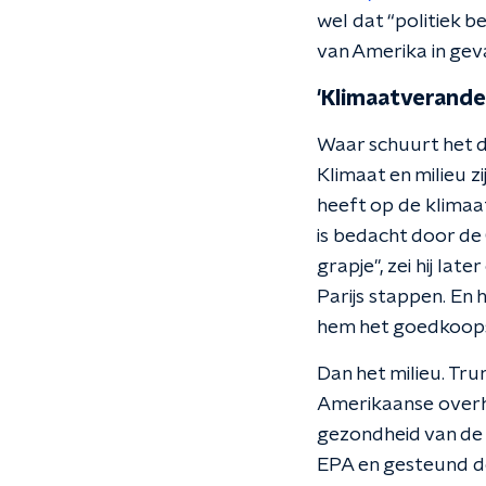
wel dat “politiek b
van Amerika in gev
'Klimaatverander
Waar schuurt het d
Klimaat en milieu 
heeft op de klimaa
is bedacht door de
grapje", zei hij la
Parijs stappen. En 
hem het goedkoopst 
Dan het milieu. Tr
Amerikaanse overhe
gezondheid van de 
EPA en gesteund d