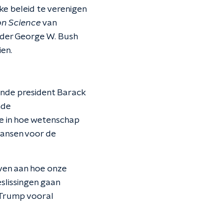
ke beleid te verenigen
on Science
van
nder George W. Bush
ien.
ende president Barack
nde
se in hoe wetenschap
kansen voor de
ven aan hoe onze
slissingen gaan
 Trump vooral