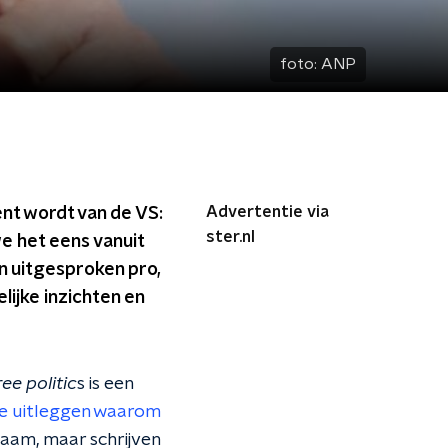
foto:
ANP
Advertentie via
nt wordt van de VS:
ster.nl
we het eens vanuit
on uitgesproken pro,
ijke inzichten en
ree politic
s is een
ze uitleggen waarom
naam, maar schrijven