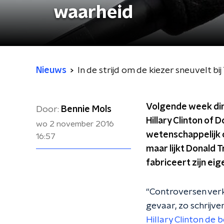
waarheid
Nieuws
In de strijd om de kiezer sneuvelt b
Volgende week din
Door:
Bennie Mols
Hillary Clinton of
wo 2 november 2016
wetenschappelijk o
16:57
maar lijkt Donald 
fabriceert zijn e
“Controversen verk
gevaar, zo schrijve
Hillary Clinton de 