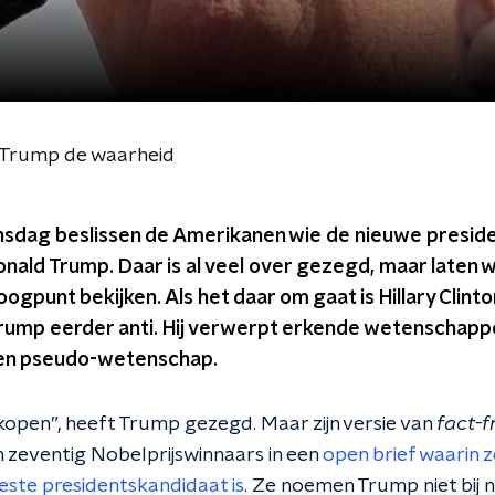
ij Trump de waarheid
sdag beslissen de Amerikanen wie de nieuwe preside
 Donald Trump. Daar is al veel over gezegd, maar laten 
ogpunt bekijken. Als het daar om gaat is Hillary Clint
Trump eerder anti. Hij verwerpt erkende wetenschappel
igen pseudo-wetenschap.
open”, heeft Trump gezegd. Maar zijn versie van
fact-f
n zeventig Nobelprijswinnaars in een
open brief waarin 
beste presidentskandidaat is
. Ze noemen Trump niet bij 