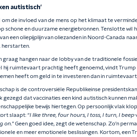
en autistisch'
d om de invloed van de mens op het klimaat te vermin
op schone en duurzame energiebronnen. Tenslotte wil 
van een oliepijplijn van oliezanden in Noord-Canada na
, herstarten.
en graag hangen naar de lobby van de traditionele fossi
el hij ruimtevaart prachtig heeft genoemd, vindt Trum
emen heeft om geld in te investeren dan in ruimtevaart
hap is de controversiële Republikeinse presidentskandi
ijk gezegd dat vaccinaties een kind autistisch kunnen m
schappelijke bewijs hiertegen. Op persoonlijk vlak klo
ort slaapt: “
I like three, four hours, I toss, I turn, I bee
g on.
” Geen goed idee, zegt de wetenschap. Zo’n perm
ationele en meer emotionele beslissingen. Kortom, een T