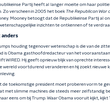
blikeinse Partij heeft al langer moeite om haar politie
. Zo verscheen in 2005 het boek
The Republican War 
ooney. Mooney betoogt dat de Republikeinse Partij al o
wetenschappelijke inzichten te ontkennen of te verdraa
 anders
mps houding tegenover wetenschap is die van de zitt
d is Obama gasthoofdredacteur van het vooraanstaa
ift WIRED. Hij geeft opnieuw blijk van oprechte interes
e wereld voortdurend veranderen en hij zoekt nieuwe 
leving.
t de toekomstige president moet proberen vorm te ge
 met slimme machines die steeds meer zelfstandig be
ar eens om bij Trump. Waar Obama vooruit kijkt, kijkt