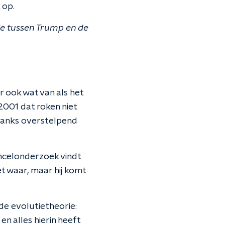
 op.
ie tussen Trump en de
r ook wat van als het
2001 dat roken niet
ndanks overstelpend
mcelonderzoek vindt
et waar, maar hij komt
 de evolutietheorie:
en alles hierin heeft