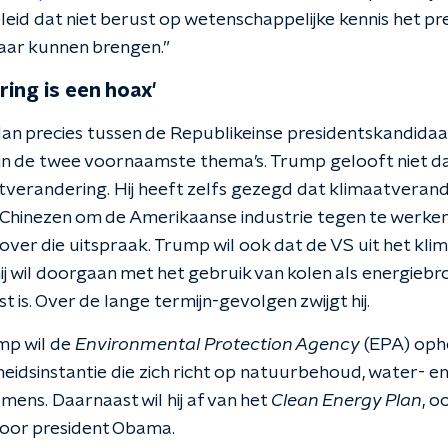
eleid dat niet berust op wetenschappelijke kennis het pre
aar kunnen brengen.”
ing is een hoax'
an precies tussen de Republikeinse presidentskandida
zijn de twee voornaamste thema’s. Trump gelooft niet d
tverandering. Hij heeft zelfs gezegd dat klimaatveran
 Chinezen om de Amerikaanse industrie tegen te werken
ter over die uitspraak. Trump wil ook dat de VS uit het k
hij wil doorgaan met het gebruik van kolen als energieb
is. Over de lange termijn-gevolgen zwijgt hij.
ump wil de
Environmental Protection Agency
(EPA) ophe
idsinstantie die zich richt op natuurbehoud, water- en 
mens. Daarnaast wil hij af van het
Clean Energy Plan
, o
oor president Obama.