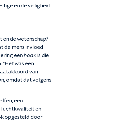
stige en de veiligheid
at en de wetenschap?
at de mens invloed
dering een
hoax
is die
. "Het was een
limaatakkoord van
ron, omdat dat volgens
ffen, een
luchtkwaliteit en
ok opgesteld door