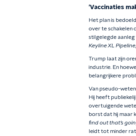
'Vaccinaties mak
Het plan is bedoel
over te schakelen 
stilgelegde aanleg 
Keyline XL Pipeline
Trump laat zijn or
industrie. En hoew
belangrijkere probl
Van pseudo-wetensc
Hij heeft publiekel
overtuigende weten
borst dat hij maar k
find out that’s goin
leidt tot minder r