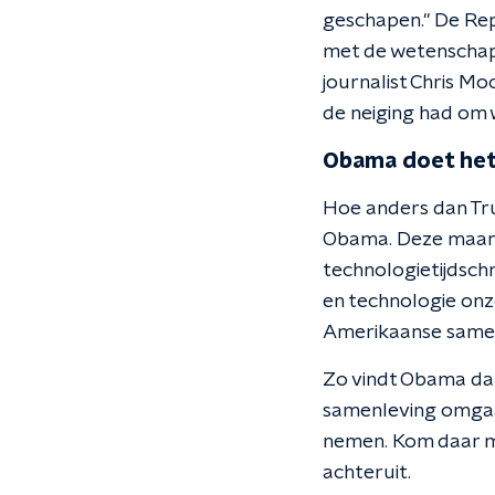
geschapen." De Repu
met de wetenschap
journalist Chris M
de neiging had om 
Obama doet het
Hoe anders dan Tru
Obama. Deze maan
technologietijdschr
en technologie onz
Amerikaanse samen
Zo vindt Obama da
samenleving omgaat
nemen. Kom daar ma
achteruit.