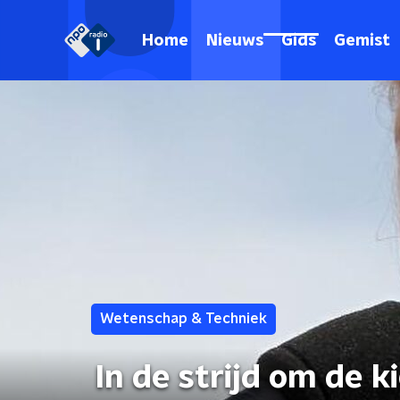
Home
Nieuws
Gids
Gemist
Wetenschap & Techniek
In de strijd om de k