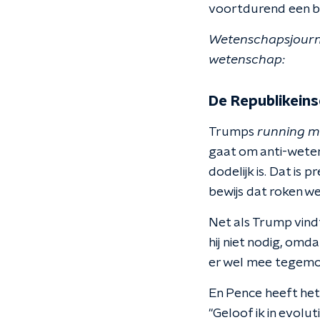
voortdurend een bee
Wetenschapsjournal
wetenschap:
De Republikeinse
Trumps
running m
gaat om anti-wetens
dodelijk is. Dat i
bewijs dat roken wel
Net als Trump vin
hij niet nodig, omd
er wel mee tegemoe
En Pence heeft het 
"Geloof ik in evolu