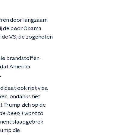
deren door langzaam
hij de door Obama
ar de VS, de zogeheten
ele brandstoffen-
p dat Amerika
.
daat ook niet vies.
aken, ondanks het
pt Trump zich op de
p-de-beep, I want to
anent slaapgebrek
rump die