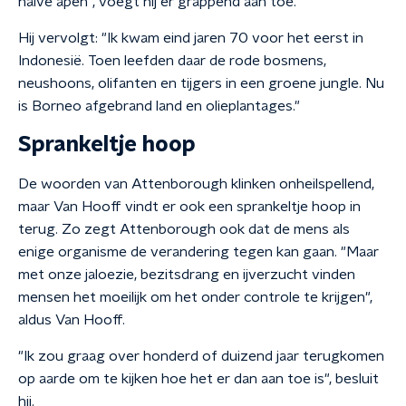
halve apen", voegt hij er grappend aan toe.
Hij vervolgt: "Ik kwam eind jaren 70 voor het eerst in
Indonesië. Toen leefden daar de rode bosmens,
neushoons, olifanten en tijgers in een groene jungle. Nu
is Borneo afgebrand land en olieplantages."
Sprankeltje hoop
De woorden van Attenborough klinken onheilspellend,
maar Van Hooff vindt er ook een sprankeltje hoop in
terug. Zo zegt Attenborough ook dat de mens als
enige organisme de verandering tegen kan gaan. "Maar
met onze jaloezie, bezitsdrang en ijverzucht vinden
mensen het moeilijk om het onder controle te krijgen",
aldus Van Hooff.
"Ik zou graag over honderd of duizend jaar terugkomen
op aarde om te kijken hoe het er dan aan toe is", besluit
hij.