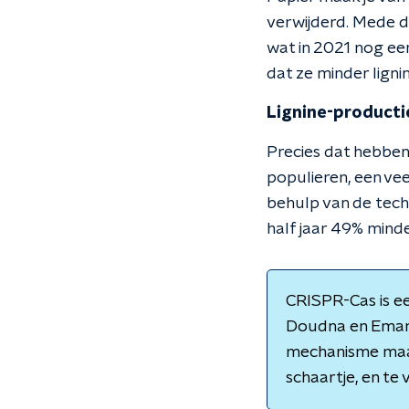
verwijderd. Mede d
wat in 2021 nog ee
dat ze minder ligni
Lignine-producti
Precies dat hebben
populieren, een ve
behulp van de tec
half jaar 49% minder
CRISPR-Cas is e
Doudna en Emanu
mechanisme maak
schaartje, en te