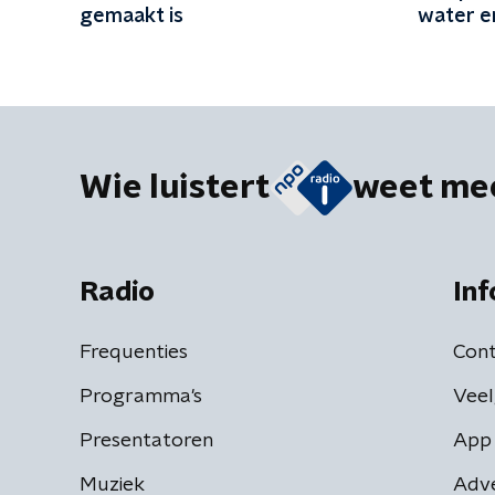
gemaakt is
water e
Wie luistert
weet me
Radio
Inf
Frequenties
Cont
Programma's
Veel
Presentatoren
App 
Muziek
Adv