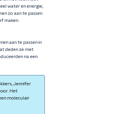
eel water en energie,
men zo aan te passen
ief maken.
nen aan te passen in
Dat deden ze met
oduceerden na een
kkers, Jennifer
voor. Het
een moleculair