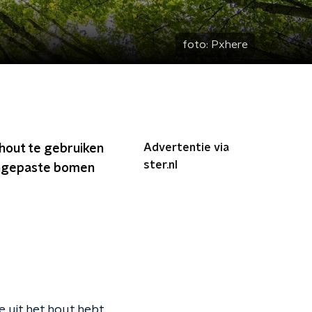
foto:
Pxhere
Advertentie via
 hout te gebruiken
ster.nl
angepaste bomen
ne uit het hout hebt