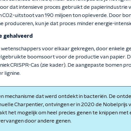
oor dat intensieve proces gebruikt de papierindustrie v
n CO2-uitstoot van 190 miljoen ton opleverde. Door bo
ne produceren, kun je dat proces minder energie-intens
e gehalveerd
 wetenschappers voor elkaar gekregen, door enkele ge
elgebruikte boomsoort voor de productie van papier. 
hniek CRISPR-Cas (zie kader). De aangepaste bomen pr
 lignine.
en mechanisme dat werd ontdekt in bacteriën. De ontde
elle Charpentier, ontvingen er in 2020 de Nobelprijs 
t het mogelijk om heel precies genen te knippen met 
 vervangen door andere genen.