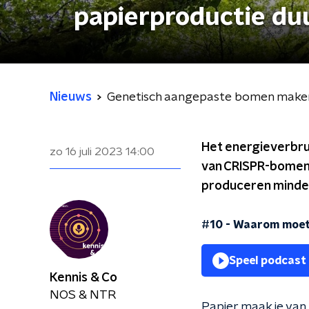
papierproductie d
Nieuws
Genetisch aangepaste bomen make
Het energieverbrui
zo 16 juli 2023
14:00
van CRISPR-bomen,
produceren minder 
#10 - Waarom moete
Speel podcast
Kennis & Co
NOS & NTR
Papier maak je van h