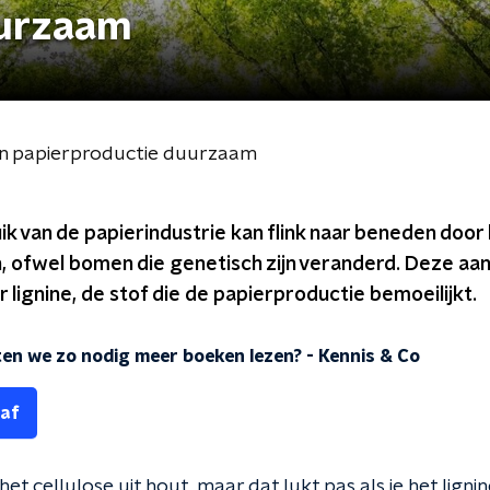
uurzaam
n papierproductie duurzaam
k van de papierindustrie kan flink naar beneden door
 ofwel bomen die genetisch zijn veranderd. Deze a
lignine, de stof die de papierproductie bemoeilijkt.
n we zo nodig meer boeken lezen?
-
Kennis & Co
 af
et cellulose uit hout, maar dat lukt pas als je het ligni