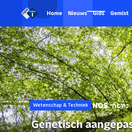
Home
Nieuws
Gids
Gemist
Wetenschap & Techniek
Genetisch aangepa