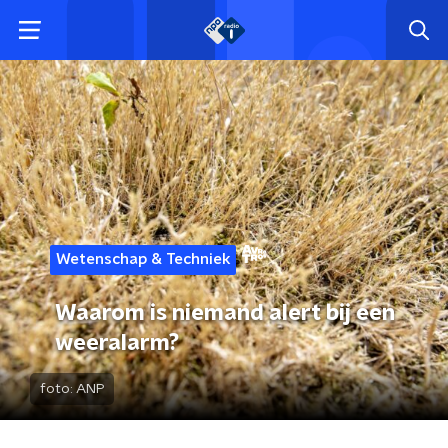
Wetenschap & Techniek
Waarom is niemand alert bij een
weeralarm?
foto:
ANP