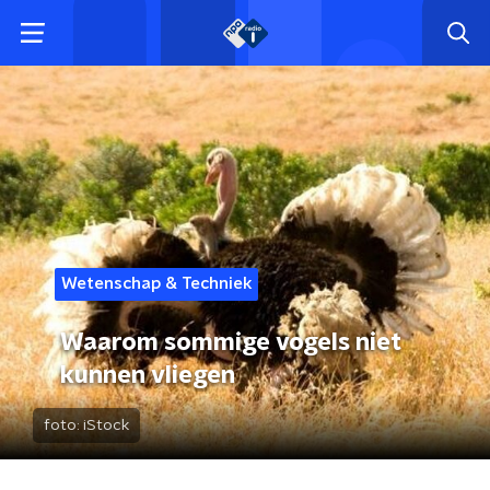
Wetenschap & Techniek
Waarom sommige vogels niet
kunnen vliegen
foto:
iStock