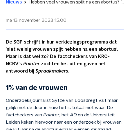
Nieuws
Hebben veel vrouwen spijt na een abortus? 'Partijen als SGP blijven dat beweren'
ma 13 november 2023
15:00
De SGP schrijft in hun verkiezingsprogramma dat
‘niet weinig vrouwen spijt hebben na een abortus’.
Maar is dat wel zo? De factcheckers van KRO-
NCRV's
Pointer
zochten het uit en gaven het
antwoord bij
Spraakmakers
.
1% van de vrouwen
Onderzoeksjournalist Sytze van Loosdregt valt maar
gelijk met de deur in huis: het is totaal niet waar. De
factcheckers van
Pointer
, het
AD
en de Universiteit
Leiden keken hiervoor naar een onderzoek bij vrouwen
die vijf jaar na de abortus ernaar werden gevraagd: