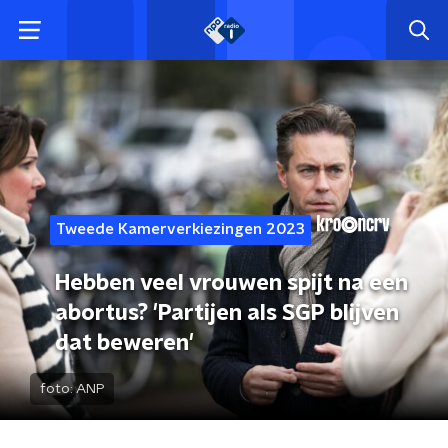
Tweede Kamerverkiezingen 2023
Hebben veel vrouwen spijt na een
abortus? 'Partijen als SGP blijven
dat beweren'
foto:
ANP