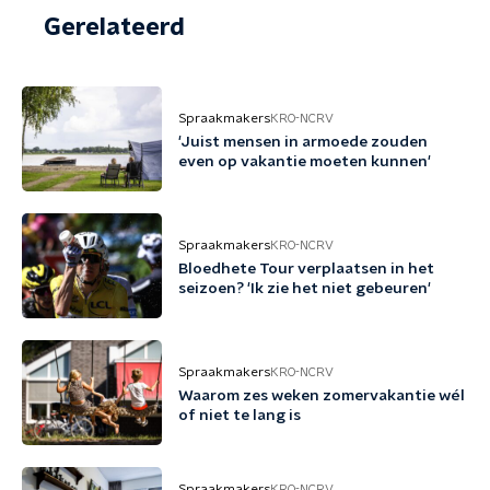
Gerelateerd
Spraakmakers
KRO-NCRV
'Juist mensen in armoede zouden
even op vakantie moeten kunnen'
Spraakmakers
KRO-NCRV
Bloedhete Tour verplaatsen in het
seizoen? 'Ik zie het niet gebeuren'
Spraakmakers
KRO-NCRV
Waarom zes weken zomervakantie wél
of niet te lang is
Spraakmakers
KRO-NCRV