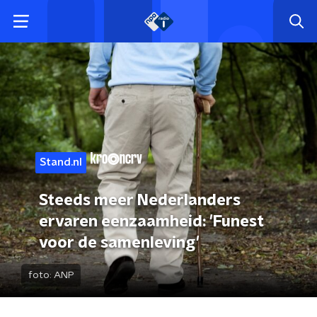
Stand.nl
Steeds meer Nederlanders
ervaren eenzaamheid: 'Funest
voor de samenleving'
foto:
ANP