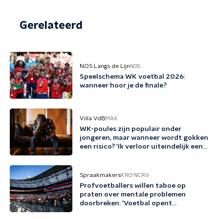
Gerelateerd
NOS Langs de Lijn
NOS
Speelschema WK voetbal 2026:
wanneer hoor je de finale?
Villa VdB
MAX
WK-poules zijn populair onder
jongeren, maar wanneer wordt gokken
een risico? 'Ik verloor uiteindelijk een
half miljoen euro'
Spraakmakers
KRO-NCRV
Profvoetballers willen taboe op
praten over mentale problemen
doorbreken: 'Voetbal opent
gesprekken'