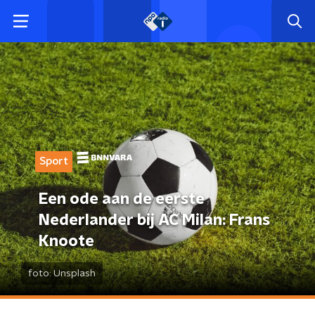
Sport
Een ode aan de eerste
Nederlander bij AC Milan: Frans
Knoote
foto:
Unsplash