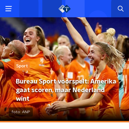
Sport
Bureau Sport voorspelt: Amerika
gaat scoren, maar Nederland
wint
foto:
ANP