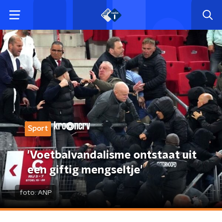
Sport
'Voetbalvandalisme ontstaat uit
een giftig mengseltje'
foto:
ANP