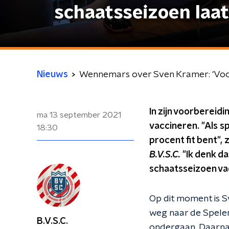
schaatsseizoen laat 
Nieuws
Wennemars over Sven Kramer: 'Voor h
In zijn voorbereid
ma 13 september 2021
vaccineren. "Als s
18:30
procent fit bent",
B.V.S.C.
"Ik denk da
schaatsseizoen va
Op dit moment is S
weg naar de Spelen
B.V.S.C.
ondergaan. Daarnaa