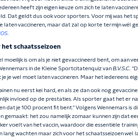
Iedereen heeft zijn eigen keuze om zich te laten vacciner
d. Dat geldt dus ook voor sporters. Voor mij was het s
e laten vaccineren, maar dat zal op korte termijn wél g
NOS
.
 het schaatsseizoen
el moeilijk is om als je niet gevaccineerd bent, om aan v
Wennemars in de Kleine Sportcitatenquiz van
B.V.S.C.
"D
t je je wel moet laten vaccineren. Maar het iedereens eig
inen nu eerst kei hard, en als ze dan ook nog gevaccin
nlijk invloed op de prestaties. Als sporter gaat het er na
n dat je 100 procent fit bent." Volgens Wennemars is d
 gemaakt: het zou namelijk zomaar kunnen zijn dat een
ker voelt van het vaccin, waardoor die essentiële trainin
 lang wachten maar zich voor het schaatsseizoen wel la