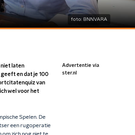
foto:
BNNVARA
Advertentie via
niet laten
ster.nl
 geeft en dat je 100
ortcitatenquiz van
ich wel voor het
ympische Spelen. De
atser een rugoperatie
 om zich nog niet te