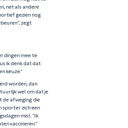
en, net als andere
portief gezien nog
ebeuren", zegt
eel dingen mee te
us ik denk dat dat
en keuze."
eerd worden, dan
tuurlijk wel om dat je
it de afweging die
 sporter zich een
gsdagen mist. "Ik
ten vaccineren."