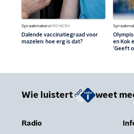
Spraakmakers
Spraakma
KRO-NCRV
Dalende vaccinatiegraad voor
Olympis
mazelen: hoe erg is dat?
en Kok e
'Geeft 
verheffi
Wie luistert
weet me
Radio
Inf