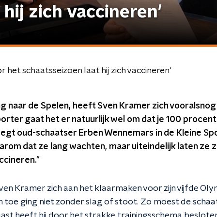
hij zich vaccineren'
et schaatsseizoen laat hij zich vaccineren'
ing naar de Spelen, heeft Sven Kramer zich vooralsnog 
porter gaat het er natuurlijk wel om dat je 100 procent
 zegt oud-schaatser Erben Wennemars in de Kleine Sp
arom dat ze lang wachten, maar uiteindelijk laten ze z
ccineren."
ven Kramer zich aan het klaarmaken voor zijn vijfde Ol
 toe ging niet zonder slag of stoot. Zo moest de scha
st heeft hij door het strakke trainingsschema besloten