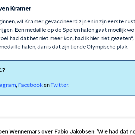
Sven Kramer
nen, wil Kramer gevaccineerd zijn en in zijn eerste rustp
rijgen. Een medaille op de Spelen halen gaat moeilijk w
voel had dat het niet meer kon, had ik hier niet gezeten'',
 medaille halen, dan is dat zijn tiende Olympische plak.
C.
?
tagram
,
Facebook
en
Twitter
.
ben Wennemars over Fabio Jakobsen: 'Wie had dat no