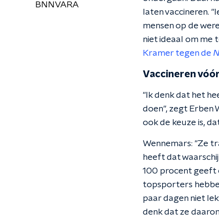
BNNVARA
laten vaccineren. "
mensen op de werel
niet ideaal om me t
Kramer tegen de
Vaccineren vóór
"Ik denk dat het he
doen", zegt Erben 
ook de keuze is, da
Wennemars: "Ze tra
heeft dat waarschij
100 procent geeft e
topsporters hebben
paar dagen niet lek
denk dat ze daarom