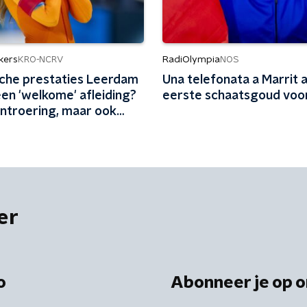
kers
RadiOlympia
KRO-NCRV
NOS
che prestaties Leerdam
Una telefonata a Marrit a
en 'welkome' afleiding?
eerste schaatsgoud voor 
ontroering, maar ook
ng'
er
o
Abonneer je op o