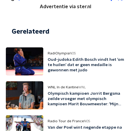
Advertentie via ster.nl
Gerelateerd
RadiOlympia
NOS
Oud-judoka Edith Bosch vindt het 'om
te huilen' dat er geen medaille is
gewonnen met judo
WNL In de Kantine
WNL
Olympisch kampioen Jorrit Bergsma
zeilde vroeger met olympisch
kampioen Marit Bouwmeester: 'Mijn
jeugd uit schaatsen en zeilen'
Radio Tour de France
NOS
Van der Poel wint negende etappe na