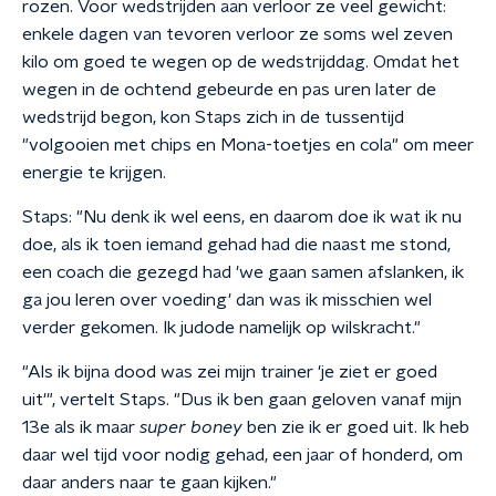
rozen. Voor wedstrijden aan verloor ze veel gewicht:
enkele dagen van tevoren verloor ze soms wel zeven
kilo om goed te wegen op de wedstrijddag. Omdat het
wegen in de ochtend gebeurde en pas uren later de
wedstrijd begon, kon Staps zich in de tussentijd
"volgooien met chips en Mona-toetjes en cola" om meer
energie te krijgen.
Staps: "Nu denk ik wel eens, en daarom doe ik wat ik nu
doe, als ik toen iemand gehad had die naast me stond,
een coach die gezegd had 'we gaan samen afslanken, ik
ga jou leren over voeding' dan was ik misschien wel
verder gekomen. Ik judode namelijk op wilskracht."
"Als ik bijna dood was zei mijn trainer 'je ziet er goed
uit'", vertelt Staps. "Dus ik ben gaan geloven vanaf mijn
13e als ik maar
super boney
ben zie ik er goed uit. Ik heb
daar wel tijd voor nodig gehad, een jaar of honderd, om
daar anders naar te gaan kijken."