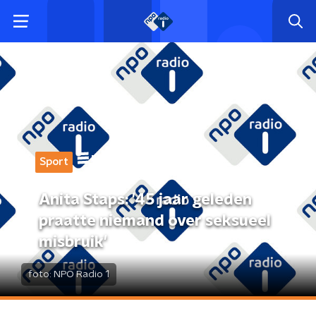
Sport
Anita Staps: '45 jaar geleden
praatte niemand over seksueel
misbruik'
foto:
NPO Radio 1