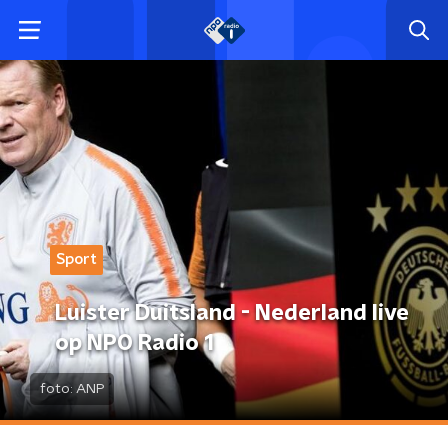
Sport
Luister Duitsland - Nederland live
op NPO Radio 1
foto:
ANP