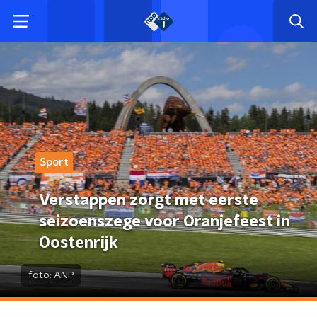
Sport
Verstappen zorgt met eerste
seizoenszege voor Oranjefeest in
Oostenrijk
foto:
ANP