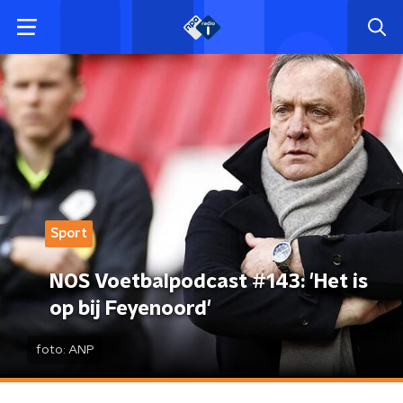
Sport
NOS Voetbalpodcast #143: 'Het is
op bij Feyenoord'
foto:
ANP