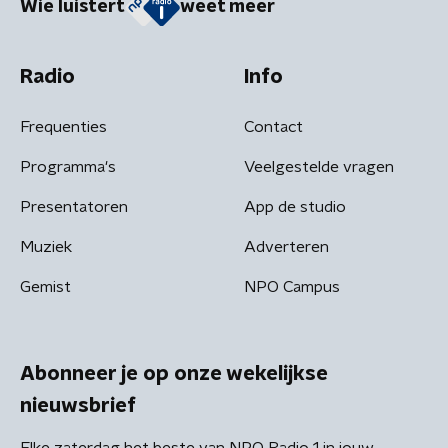
Wie luistert
weet meer
Radio
Info
Frequenties
Contact
Programma's
Veelgestelde vragen
Presentatoren
App de studio
Muziek
Adverteren
Gemist
NPO Campus
Abonneer je op onze wekelijkse
nieuwsbrief
Elke zaterdag het beste van NPO Radio 1 in jouw