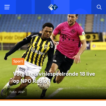
Sport
Volg Eredivisiespeelronde 18 live
op NPO Radio 1
foto:
ANP