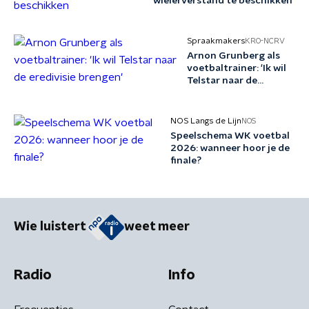
wielerverstand te beschikken
nog steeds
niet in de
winkel ligt
Spraakmakers
KRO-NCRV
Arnon Grunberg als
voetbaltrainer: 'Ik wil
Telstar naar de
eredivisie brengen'
NOS Langs de Lijn
NOS
Speelschema WK voetbal
2026: wanneer hoor je de
finale?
Wie luistert
weet meer
Radio
Info