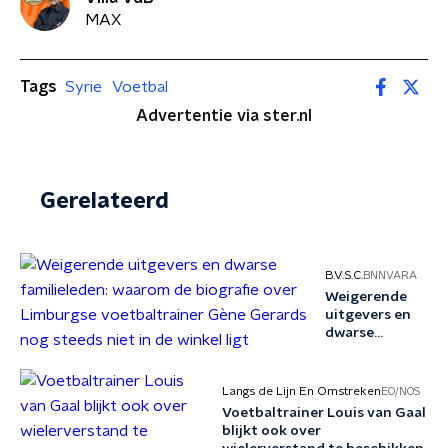
MAX
Tags
Syrie
Voetbal
Advertentie via ster.nl
Gerelateerd
B.V.S.C.
BNNVARA
Weigerende
uitgevers en
dwarse
familieleden:
waarom de
biografie over
Langs de Lijn En Omstreken
EO/NOS
Limburgse
Voetbaltrainer Louis van Gaal
voetbaltrainer
blijkt ook over
Gène Gerards