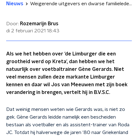
Nieuws
Weigerende uitgevers en dwarse familieleden: waarom de biografie over Limburgse voetbaltrainer Gène Gerards nog steeds niet in de winkel ligt
Door:
Rozemarijn Brus
di 2 februari 2021
18:43
Als we het hebben over 'de Limburger die een
grootheid werd op Kreta', dan hebben we het
natuurlijk over voetbaltrainer Gène Gerards. Niet
veel mensen zullen deze markante Limburger
kennen en daar wil Jos van Meeuwen met zijn boek
verandering in brengen, vertelt hij in B.V.S.C.
Dat weinig mensen weten wie Gerards was, is niet zo
gek. Gène Gerards leidde namelijk een bescheiden
bestaan als voetballer en als assistent-trainer van Roda
JC. Totdat hij halverwege de jaren '80 naar Griekenland