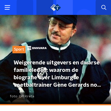
Sport
Weigerende uitgevers en dwarse
familieleden: waarom de
biografie over Limburgse
voetbaltrainer Gène Gerards nog
steeds niet in de winkel ligt
foto:
OFI Kreta