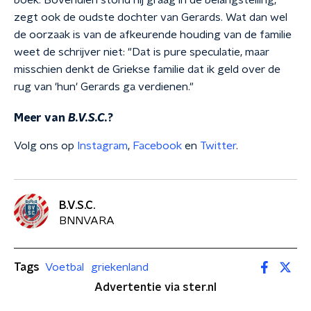
boek. Bovendien stond hij graag in de belangstelling,
zegt ook de oudste dochter van Gerards. Wat dan wel
de oorzaak is van de afkeurende houding van de familie
weet de schrijver niet: "Dat is pure speculatie, maar
misschien denkt de Griekse familie dat ik geld over de
rug van 'hun' Gerards ga verdienen."
Meer van
B.V.S.C.
?
Volg ons op
Instagram
,
Facebook
en
Twitter
.
B.V.S.C.
BNNVARA
Tags
Voetbal
griekenland
Advertentie via ster.nl