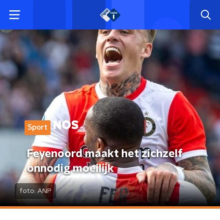
Sport
Feyenoord maakt het zichzelf
onnodig moeilijk
foto:
ANP