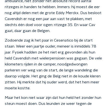
ambulance, niet zonder het absolute record aantal
ritzeges in handen te hebben. Immers: hij moest die eer
nog altijd delen met de grote Eddy Merckx. Dus besloot
Cavendish er nog een jaar aan vast te plakken, met
slechts één doel voor ogen: ritzege 35. En waar Cav
gaat, daar gaan de Belgen.
Zodoende zag ik het paar in Cesenatico bij de start
staan. Weer een jaartje ouder, meneer is inmiddels 78
jaar. Fysiek hadden ze het niet erg gevonden als hun
held Cavendish met wielerpensioen was gegaan. De vele
kilometers rijden in de camper, noodgedwongen
parkeren ver weg van de start, de lange wandeling die
daarop volgde. Het ging de Belg niet in de koude kleren
zitten. Hij merkte dat hij ouder werd, dat het hem meer
moeite kostte.
Maar het kon niet waar zijn dat hun held het zonder hun
steun moest doen. Dus leunden ze weer tegen de