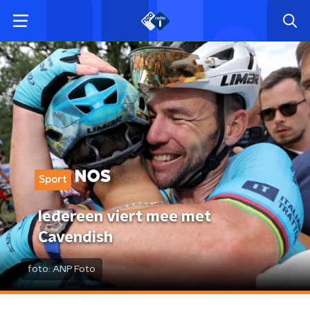
Sport
Iedereen viert mee met
Cavendish
foto:
ANP Foto