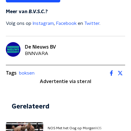
Meer van
B.V.S.C.
?
Volg ons op
Instagram
,
Facebook
en
Twitter
.
De Nieuws BV
BNNVARA
Tags
boksen
Advertentie via ster.nl
Gerelateerd
NOS Met het Oog op Morgen
NOS