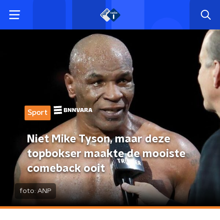
Sport
Niet Mike Tyson, maar deze
topbokser maakte de mooiste
comeback ooit
foto:
ANP