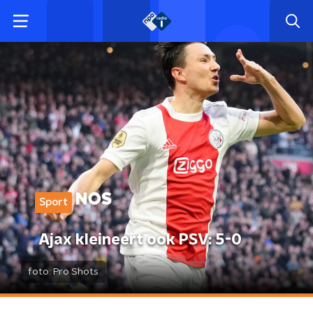
Sport
Ajax kleineert ook PSV: 5-0
foto:
Pro Shots