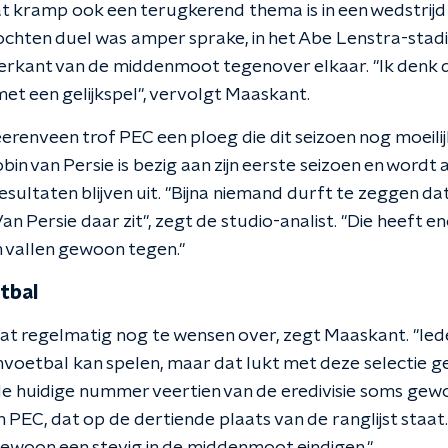
at kramp ook een terugkerend thema is in een wedstrij
chten duel was amper sprake, in het Abe Lenstra-stad
erkant van de middenmoot tegenover elkaar. "Ik denk 
et een gelijkspel", vervolgt Maaskant.
erenveen trof PEC een ploeg die dit seizoen nog moeilij
Robin van Persie is bezig aan zijn eerste seizoen en wordt
resultaten blijven uit. "Bijna niemand durft te zeggen 
n Persie daar zit", zegt de studio-analist. "Die heeft 
 vallen gewoon tegen."
tbal
laat regelmatig nog te wensen over, zegt Maaskant. "Ie
etbal kan spelen, maar dat lukt met deze selectie gew
 de huidige nummer veertien van de eredivisie soms gew
n PEC, dat op de dertiende plaats van de ranglijst staat