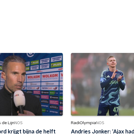
de Lijn
RadiOlympia
NOS
NOS
d krijgt bijna de helft
Andries Jonker: 'Ajax ha