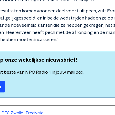
 gewoon een stevig in de middenmoot eindigen."
esultaten komen voor een deel voort uit pech, vult Fr
al gelijkgespeeld, en in beide wedstrijden hadden ze o
naar de hoeveelheid kansen die ze hebben gekregen, het 
. Heerenveen heeft pech met de afronding en de man
 hebben moeten incasseren."
p onze wekelijkse nieuwsbrief!
t beste van NPO Radio 1 in jouw mailbox.
n
PEC Zwolle
Eredivisie