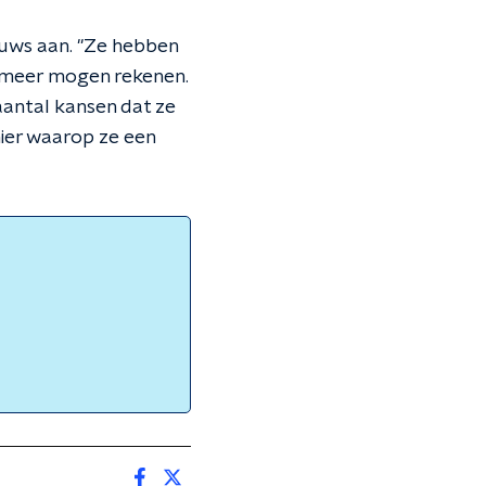
ouws aan. "Ze hebben
p meer mogen rekenen.
aantal kansen dat ze
ier waarop ze een