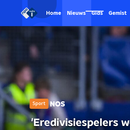
Home
Nieuws
Gids
Gemist
Sport
'Eredivisiespelers 