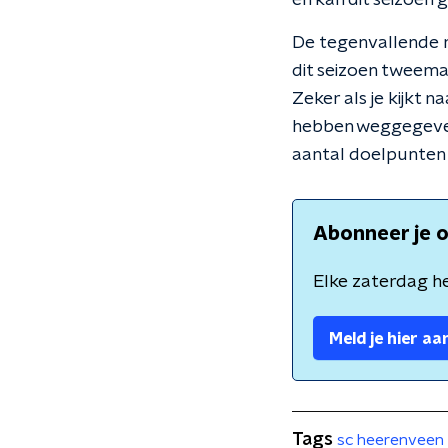
en kan dit seizoen
De tegenvallende r
dit seizoen tweema
Zeker als je kijkt 
hebben weggegeven
aantal doelpunten
Abonneer je o
Elke zaterdag he
Meld je hier aa
Tags
sc heerenveen