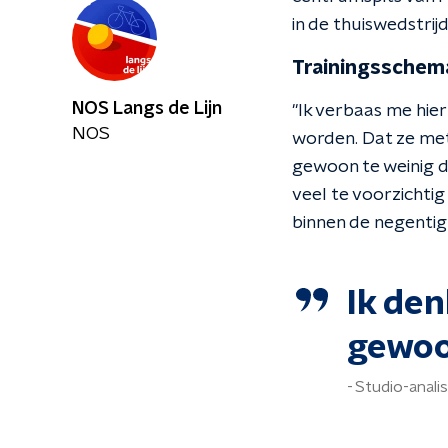
in de thuiswedstri
Trainingsschem
NOS Langs de Lijn
"Ik verbaas me hier
NOS
worden. Dat ze met 
gewoon te weinig do
veel te voorzichtig 
binnen de negentig 
Ik de
gewoon
Studio-anali