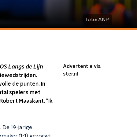
foto:
ANP
Advertentie via
OS Langs de Lijn
ster.nl
siewedstrijden.
lle de punten. In
ntal spelers met
Robert Maaskant. "Ik
 De 19-jarige
kmaker (1-1) gezorgd