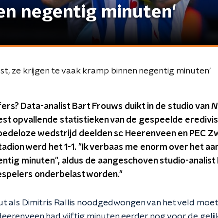
en negentig minuten'
st, ze krijgen te vaak kramp binnen negentig minuten'
ers? Data-analist Bart Frouws duikt in de studio van
N
est opvallende statistieken van de gespeelde eredivi
loedeloze wedstrijd deelden sc Heerenveen en PEC Zwo
adion werd het 1-1. "Ik verbaas me enorm over het aa
ntig minuten", aldus de aangeschoven studio-analist 
iespelers onderbelast worden."
ut als Dimitris Rallis noodgedwongen van het veld moet.
eerenveen had vijftig minuten eerder nog voor de gelij