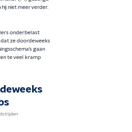
ij niet meer verder.
elers onderbelast
enk dat ze doordeweeks
iningsschema's gaan
ijgen te veel kramp
ordeweeks
bs
dstrijden