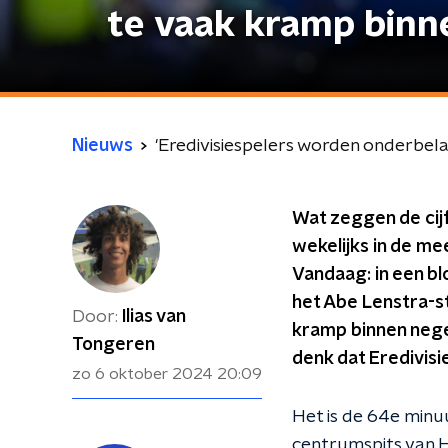
te vaak kramp binn
Nieuws
'Eredivisiespelers worden onderbela
Wat zeggen de cijf
wekelijks in de me
Vandaag: in een b
het Abe Lenstra-st
Door:
Ilias van
kramp binnen nege
Tongeren
denk dat Eredivis
zo 6 oktober 2024
20:09
Het is de 64e minu
centrumspits van H