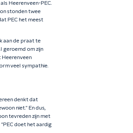
d als Heerenveen-PEC.
ion stonden twee
dat PEC het meest
k aan de praat te
 al geroemd om zijn
dat Heerenveen
enorm veel sympathie.
dereen denkt dat
oon niet." En dus,
oon tevreden zijn met
. "PEC doet het aardig