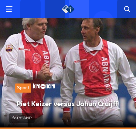
Sport
Piet Keizer versus Johan Cruijff
foto:
ANP