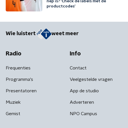
nep is? 'Check de labels met de
productcodes'
Wie luistert
weet meer
Radio
Info
Frequenties
Contact
Programma's
Veelgestelde vragen
Presentatoren
App de studio
Muziek
Adverteren
Gemist
NPO Campus