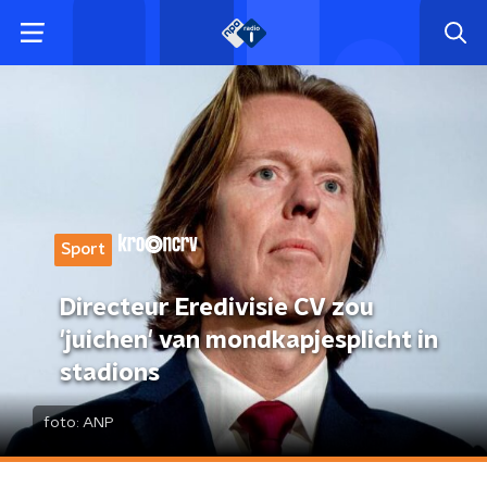
Sport
Directeur Eredivisie CV zou
'juichen' van mondkapjesplicht in
stadions
foto:
ANP