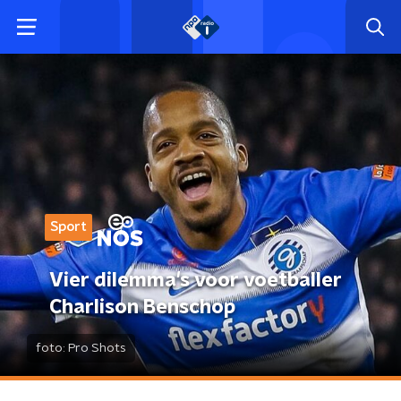
Sport
Vier dilemma's voor voetballer
Charlison Benschop
foto:
Pro Shots