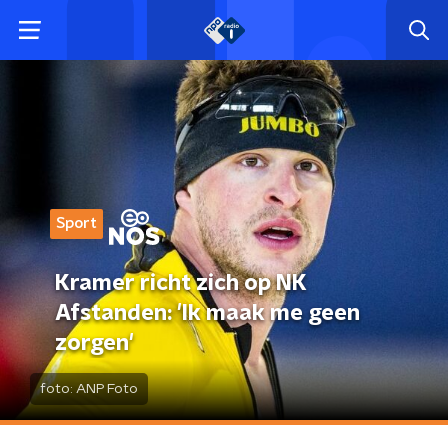
Sport
Kramer richt zich op NK
Afstanden: 'Ik maak me geen
zorgen'
foto:
ANP Foto