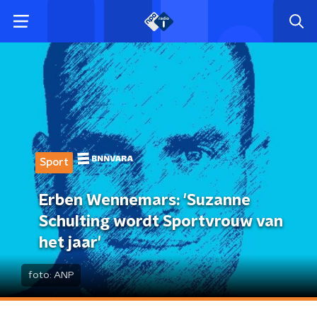
Sport
Erben Wennemars: 'Suzanne
Schulting wordt Sportvrouw van
het jaar'
foto:
ANP