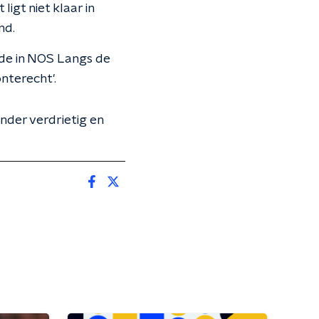
igt niet klaar in
nd.
rde in NOS Langs de
onterecht'.
nder verdrietig en