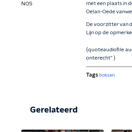
met een plaats in d
NOS
Oelan-Oede vanweg
De voorzitter van 
Lijn op de opmerkeli
{quoteaudiofile au
onterecht" }
Tags
boksen
Gerelateerd