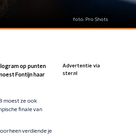
foto:
Pro Shots
Advertentie via
kilogram op punten
ster.nl
moest Fontijn haar
18 moest ze ook
pische finale van
Voorheen verdiende je