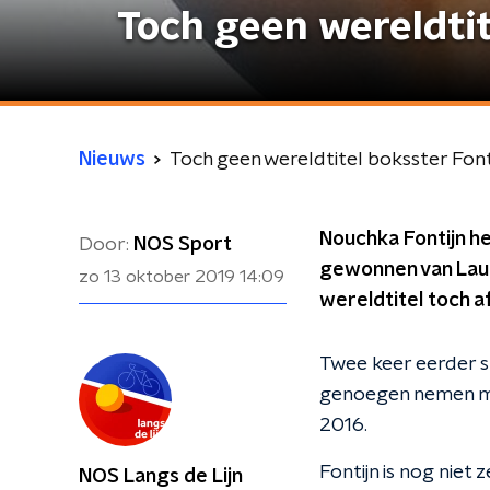
Toch geen wereldtit
Nieuws
Toch geen wereldtitel boksster Font
Nouchka Fontijn he
Door:
NOS Sport
gewonnen van Laure
zo 13 oktober 2019
14:09
wereldtitel toch a
Twee keer eerder st
genoegen nemen met
2016.
Fontijn is nog niet
NOS Langs de Lijn