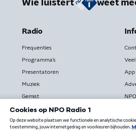
Wie luistert
weet me
Radio
Inf
Frequenties
Cont
Programma's
Veel
Presentatoren
App 
Muziek
Adv
Gemist
NPO
Algemene voorwaarden
Privacybeleid