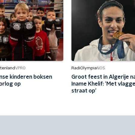
itenland
RadiOlympia
VPRO
NOS
nse kinderen boksen
Groot feest in Algerije n
orlog op
Iname Khelif: 'Met vlagg
straat op'