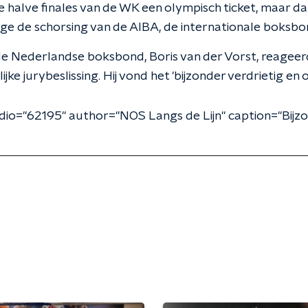
e halve finales van de WK een olympisch ticket, maar dat l
e de schorsing van de AIBA, de internationale boksbo
de Nederlandse boksbond, Boris van der Vorst, reagee
jke jurybeslissing. Hij vond het 'bijzonder verdrietig en 
dio="62195" author="NOS Langs de Lijn" caption="Bijzo