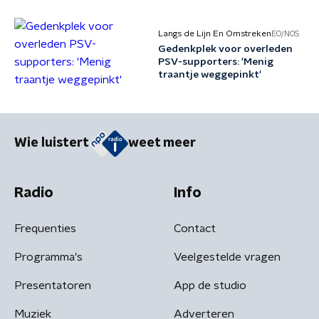
Langs de Lijn En Omstreken
EO/NOS
Gedenkplek voor overleden
PSV-supporters: 'Menig
traantje weggepinkt'
Wie luistert
weet meer
Radio
Info
Frequenties
Contact
Programma's
Veelgestelde vragen
Presentatoren
App de studio
Muziek
Adverteren