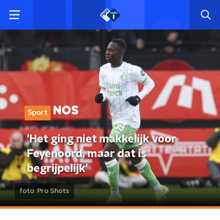
Sport
'Het ging niet makkelijk voor
Feyenoord, maar dat is
begrijpelijk'
foto:
Pro Shots