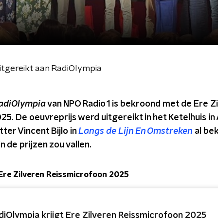
itgereikt aan RadiOlympia
adiOlympia
van NPO Radio 1 is bekroond met de Ere Z
5. De oeuvreprijs werd uitgereikt in het Ketelhuis i
ter Vincent Bijlo in
Langs de Lijn En Omstreken
al be
de prijzen zou vallen.
 Ere Zilveren Reissmicrofoon 2025
diOlympia krijgt Ere Zilveren Reissmicrofoon 2025