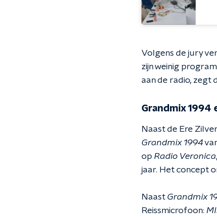
Volgens de jury ve
zijn weinig progra
aan de radio, zegt d
Grandmix 1994 
Naast de Ere Zilve
Grandmix 1994
van
op
Radio Veronica
jaar. Het concept o
Naast
Grandmix 1
Reissmicrofoon:
MI