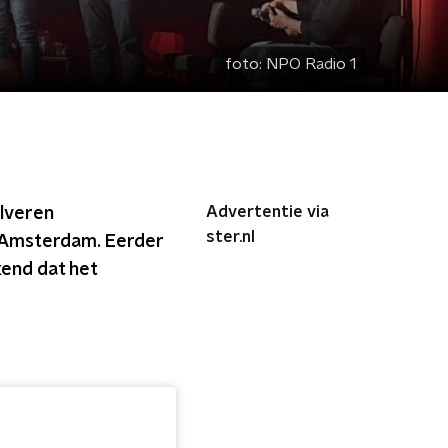
foto:
NPO Radio 1
Advertentie via
ilveren
ster.nl
n Amsterdam. Eerder
kend dat het