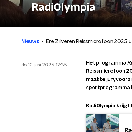
RadiOlympia
Nieuws
Ere Zilveren Reissmicrofoon 2025 u
Het programma
R
do 12 juni 2025
17:35
Reissmicrofoon 202
maakte juryvoorzit
sportprogramma in 
RadiOlympia krijgt
Ra