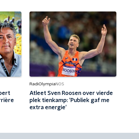
RadiOlympia
NOS
bert
Atleet Sven Roosen over vierde
rière
plek tienkamp: 'Publiek gaf me
extra energie'