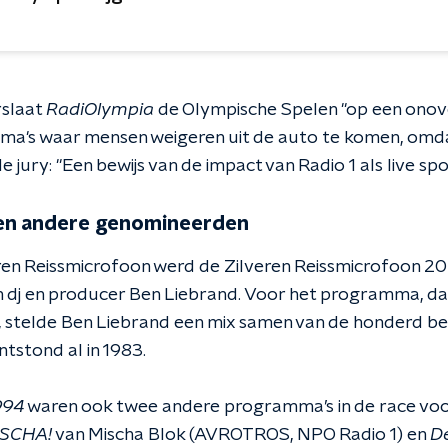
rslaat
RadiOlympia
de Olympische Spelen "op een onove
mma's waar mensen weigeren uit de auto te komen, omdat
e jury: "Een bewijs van de impact van Radio 1 als live sp
en andere genomineerden
ren Reissmicrofoon werd de Zilveren Reissmicrofoon 
 dj en producer Ben Liebrand. Voor het programma, d
, stelde Ben Liebrand een mix samen van de honderd b
ntstond al in 1983.
994
waren ook twee andere programma’s in de race voo
SCHA!
van Mischa Blok (AVROTROS, NPO Radio 1) en
D