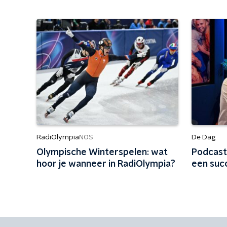
RadiOlympia
De Dag
NOS
Olympische Winterspelen: wat
Podcast
hoor je wanneer in RadiOlympia?
een suc