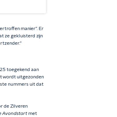
rtroffen manier". Er
 ze gekluisterd zijn
ortzender."
2025 toegekend aan
at wordt uitgezonden
este nummers uit dat
r de Zilveren
e Avondstart
met