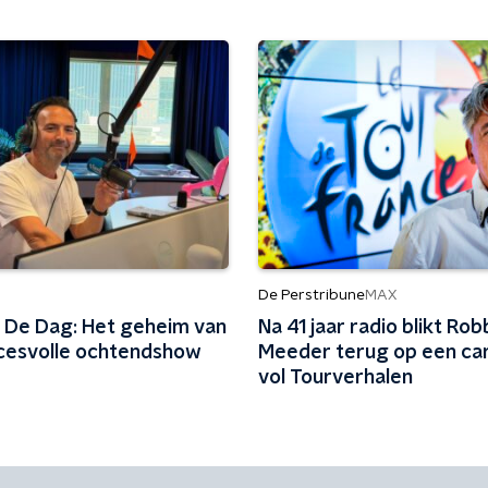
De Perstribune
MAX
 De Dag: Het geheim van
Na 41 jaar radio blikt Rob
cesvolle ochtendshow
Meeder terug op een car
vol Tourverhalen