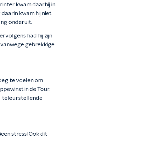
rinter kwam daarbij in
daarin kwam hij niet
ang onderuit.
rvolgens had hij zijn
de vanwege gebrekkige
oeg te voelen om
ppewinst in de Tour.
a teleurstellende
Geen stress! Ook dit