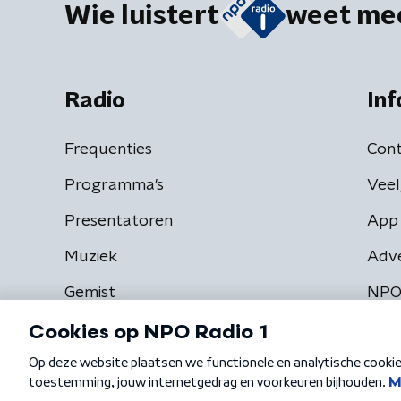
Wie luistert
weet me
Radio
Inf
Frequenties
Cont
Programma's
Veel
Presentatoren
App 
Muziek
Adv
Gemist
NPO
Algemene voorwaarden
Privacybeleid