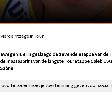
vierde ritzege in Tour
ewegen is erin geslaagd de zevende etappe van de T
in de massasprint van de langste Touretappe Caleb Ew
-Saône.
houd te tonen moet je
toestemming geven
voor social 