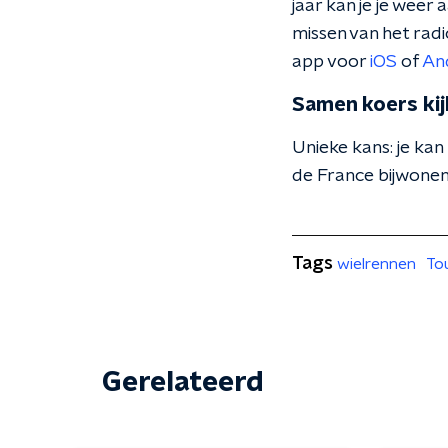
jaar kan je je weer
missen van het rad
app voor
iOS
of
An
Samen koers kij
Unieke kans: je kan
de France bijwonen 
Tags
wielrennen
To
Gerelateerd