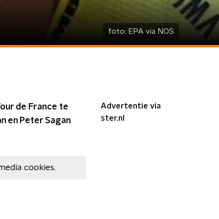
foto:
EPA via NOS
Advertentie via
our de France te
ster.nl
an en Peter Sagan
media cookies.