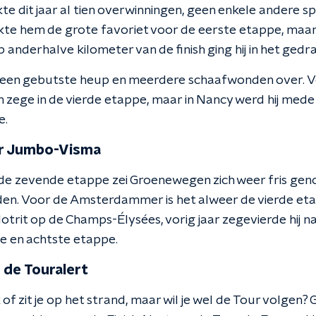
 dit jaar al tien overwinningen, geen enkele andere sp
te hem de grote favoriet voor de eerste etappe, maar 
p anderhalve kilometer van de finish ging hij in het gedr
ij een gebutste heup en meerdere schaafwonden over. Ve
n zege in de vierde etappe, maar in Nancy werd hij me
e.
r Jumbo-Visma
de zevende etappe zei Groenewegen zich weer fris gen
ijden. Voor de Amsterdammer is het alweer de vierde eta
slotrit op de Champs-Élysées, vorig jaar zegevierde hij n
e en achtste etappe.
 de Touralert
of zit je op het strand, maar wil je wel de Tour volgen? 