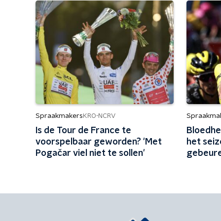
Spraakmakers
Spraakma
KRO-NCRV
Is de Tour de France te
Bloedhe
voorspelbaar geworden? 'Met
het seiz
Pogačar viel niet te sollen'
gebeure