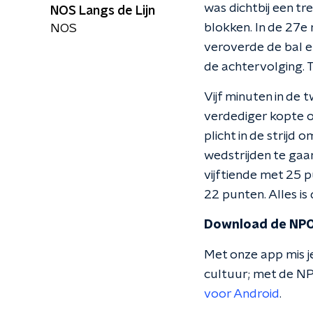
was dichtbij een tr
NOS Langs de Lijn
blokken. In de 27e
NOS
veroverde de bal e
de achtervolging. T
Vijf minuten in de
verdediger kopte op
plicht in de strij
wedstrijden te gaa
vijftiende met 25
22 punten. Alles i
Download de NPO
Met onze app mis je
cultuur; met de NP
voor Android
.