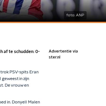
foto:
ANP
Advertentie via
h af te schudden: 0-
ster.nl
ertrok PSV-spits Eran
 geweest in zijn
st. De vrouw en
oed in. Donyell Malen