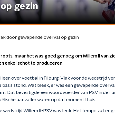
op gezin
brak door gewapende overval op gezin
roots, maar het was goed genoeg om Willem II van zic
geen enkel schot te produceren.
alleen over voetbal in Tilburg. Vlak voor de wedstrijd v
 de basis stond. Wat bleek, er was een gewapende overval
m. Dat bevestigde een woordvoerder van PSV in de ru
raëlische aanvaller waren op dat moment thuis.
e wedstrijd Willem II-PSV was leuk. Het tempo zat er g