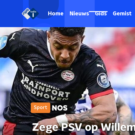
Home
Nieuws
Gids
Gemist
Sport
Zege PSV op Willem 