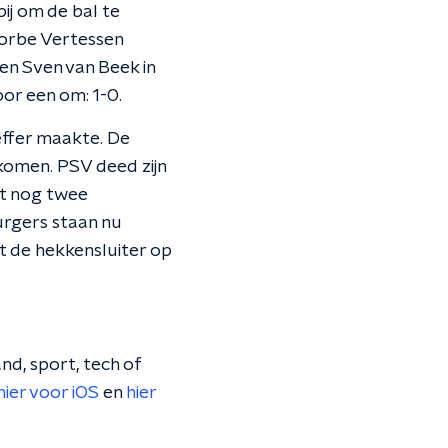
bij om de bal te
Yorbe Vertessen
en Sven van Beek in
or een om: 1-0.
effer maakte. De
rkomen. PSV deed zijn
et nog twee
urgers staan nu
 de hekkensluiter op
nd, sport, tech of
hier voor iOS
en
hier