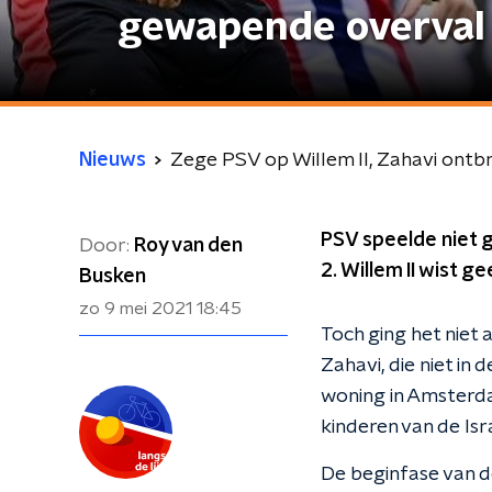
gewapende overval 
Nieuws
Zege PSV op Willem II, Zahavi ont
PSV speelde niet g
Door:
Roy van den
2. Willem II wist 
Busken
zo 9 mei 2021
18:45
Toch ging het niet 
Zahavi, die niet in
woning in Amsterda
kinderen van de Is
De beginfase van d