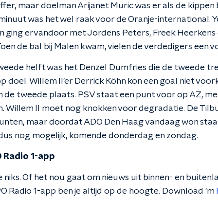
effer, maar doelman Arijanet Muric was er als de kippen 
 minuut was het wel raak voor de Oranje-international. 
n ging ervandoor met Jordens Peters, Freek Heerkens 
oen de bal bij Malen kwam, vielen de verdedigers een vo
 tweede helft was het Denzel Dumfries die de tweede tr
 doel. Willem II'er Derrick Köhn kon een goal niet voo
d om de tweede plaats. PSV staat een punt voor op AZ, m
n. Willem II moet nog knokken voor degradatie. De Tilb
 punten, maar doordat ADO Den Haag vandaag won staat
s dus nog mogelijk, komende donderdag en zondag.
 Radio 1-app
 niks. Of het nou gaat om nieuws uit binnen- en buitenla
O Radio 1-app ben je altijd op de hoogte. Download 'm