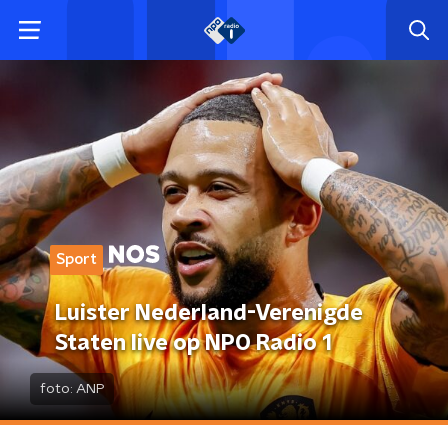
Sport
Luister Nederland-Verenigde
Staten live op NPO Radio 1
foto:
ANP