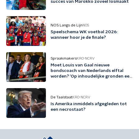
succes van Marokko zoveel losmaakt
NOS Langs de Lijn
NOS
Speelschema WK voetbal 2026:
wanneer hoor je de finale?
Spraakmakers
KRO-NCRV
Moet Louis van Gaal nieuwe
bondscoach van Nederlands elftal
worden? 'Op inhoudelijke gronden een
no-brainer'
De Taalstaat
KRO-NCRV
Is Amerika inmiddels afgegleden tot
een necrostaat?