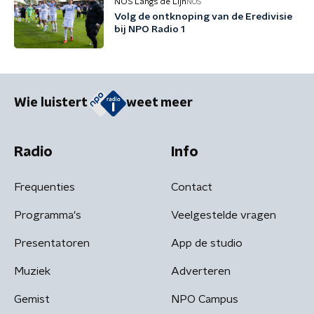
NOS Langs de Lijn
NOS
Volg de ontknoping van de Eredivisie
bij NPO Radio 1
Wie luistert
weet meer
Radio
Info
Frequenties
Contact
Programma's
Veelgestelde vragen
Presentatoren
App de studio
Muziek
Adverteren
Gemist
NPO Campus