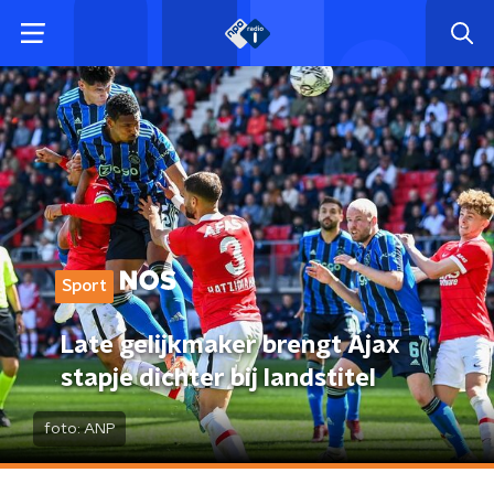
Sport
Late gelijkmaker brengt Ajax
stapje dichter bij landstitel
foto:
ANP