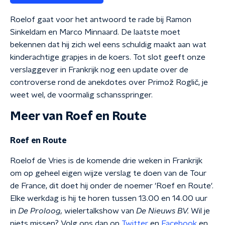
Roelof gaat voor het antwoord te rade bij Ramon
Sinkeldam en Marco Minnaard. De laatste moet
bekennen dat hij zich wel eens schuldig maakt aan wat
kinderachtige grapjes in de koers. Tot slot geeft onze
verslaggever in Frankrijk nog een update over de
controverse rond de anekdotes over Primož Roglič, je
weet wel, de voormalig schansspringer.
Meer van Roef en Route
Roef en Route
Roelof de Vries is de komende drie weken in Frankrijk
om op geheel eigen wijze verslag te doen van de Tour
de France, dit doet hij onder de noemer 'Roef en Route'.
Elke werkdag is hij te horen tussen 13.00 en 14.00 uur
in
De Proloog,
wielertalkshow van
De Nieuws BV.
Wil je
niets missen? Volg ons dan op
Twitter
en
Facebook
en