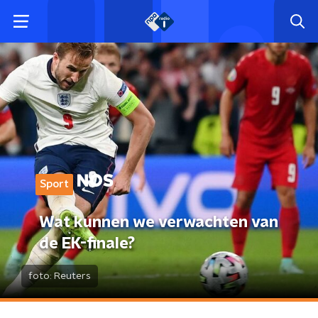
Sport
Wat kunnen we verwachten van
de EK-finale?
foto:
Reuters