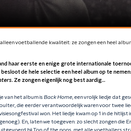
 alleen voetballende kwaliteit: ze zongen een heel albu
nd haar eerste en enige grote internationale toernoo
ter besloot de hele selectie een heel album op te nemen
aters
. Ze zongen eigenlijk nog best aardig...
je van het album is
Back Home
, een vrolijk liedje dat 
 Coulter, die eerder verantwoordelijk waren voor twee l
siesongfestival won. Het liedje kwam op 1 in de hitlijst i
 genoeg). En, laten we toegeven: zo slecht zongen die E
 uitgevoerd bij Top of the pops, met alle voetballers stra