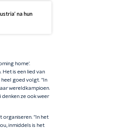
stria' na hun
coming home'.
 Het is een lied van
heel goed volgt. "In
jaar wereldkampioen.
oi denken ze ook weer
 organiseren. "In het
ou, inmiddels is het