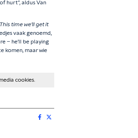
of hurt", aldus Van
This time we’ll get it
liedjes vaak genoemd,
fire – he’ll be playing
 te komen, maar wie
media cookies.