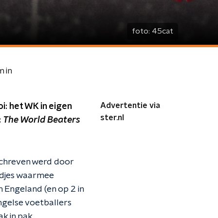
foto:
45cat
m in
Advertentie via
i: het WK in eigen
ster.nl
:
The World Beaters
geschreven werd door
iedjes waarmee
n Engeland (en op 2 in
ngelse voetballers
k in pak.