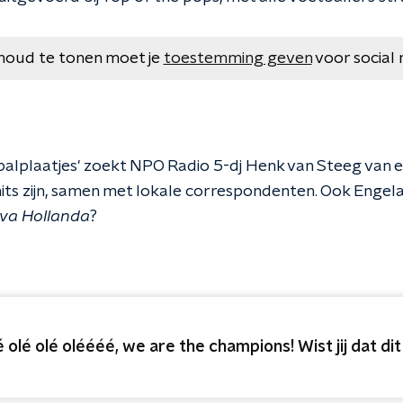
houd te tonen moet je
toestemming geven
voor social 
tbalplaatjes' zoekt NPO Radio 5-dj Henk van Steeg van 
hits zijn, samen met lokale correspondenten. Ook Enge
iva Hollanda
?
é olé olé oléééé, we are the champions! Wist jij dat di