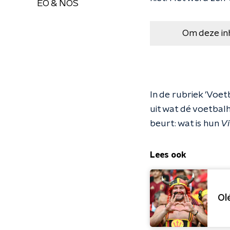
EO & NOS
Om deze in
In de rubriek 'Voe
uit wat dé voetbal
beurt: wat is hun
V
Lees ook
Ol