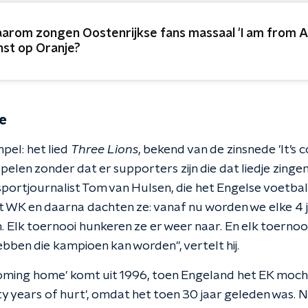
arom zongen Oostenrijkse fans massaal 'I am from Au
nst op Oranje?
e
pel: het lied
Three Lions
, bekend van de zinsnede 'It’s 
pelen zonder dat er supporters zijn die dat liedje zingen.
sportjournalist Tom van Hulsen, die het Engelse voetbal 
 WK en daarna dachten ze: vanaf nu worden we elke 4 
n. Elk toernooi hunkeren ze er weer naar. En elk toerno
bben die kampioen kan worden", vertelt hij.
coming home' komt uit 1996, toen Engeland het EK mocht
hirty years of hurt', omdat het toen 30 jaar geleden was. N