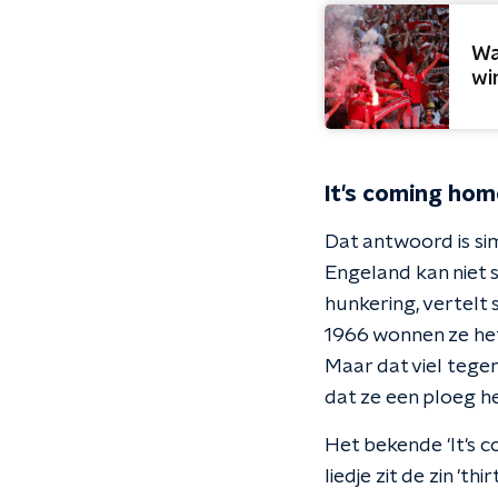
Wa
wi
It's coming hom
Dat antwoord is sim
Engeland kan niet s
hunkering, vertelt 
1966 wonnen ze het
Maar dat viel tege
dat ze een ploeg he
Het bekende 'It's 
liedje zit de zin 't