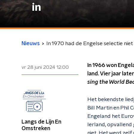
in
Nieuws
In 1970 had de Engelse selectie niet
In 1966 won Engela
vr 28 juni 2024
12:00
land. Vier jaar la
sing the World Be
Het bekendste lied
Bill Martin en Phil
Engeland het Eurovi
Langs de Lijn En
Ierland, opvallend
Omstreken
niet. Het werd zelf