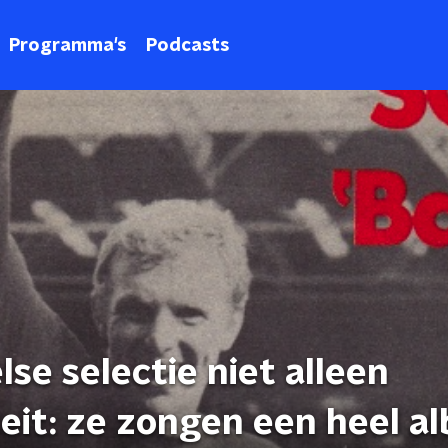
Programma's
Podcasts
se selectie niet alleen
eit: ze zongen een heel a