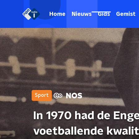
Home
Nieuws
Gids
Gemist
Sport
In 1970 had de Engel
voetballende kwalit