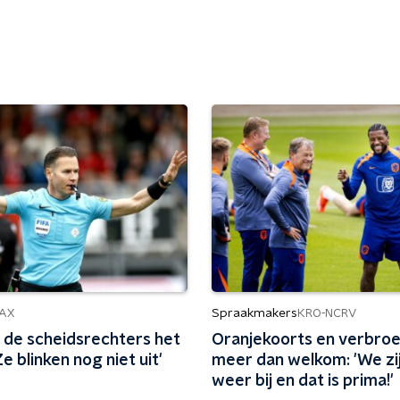
Spraakmakers
AX
KRO-NCRV
 de scheidsrechters het
Oranjekoorts en verbro
Ze blinken nog niet uit'
meer dan welkom: 'We zij
weer bij en dat is prima!'