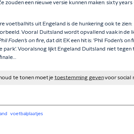
Ze zouden een nieuwe versie kunnen maken: sixty years 
re voetbalhits uit Engeland is de hunkering ook te zien:
oorbeeld. Vooral Duitsland wordt opvallend vaak in de 
Phil Foden’s on fire
, dat dit EK een hit is: 'Phil Foden’s on 
e park'. Vooralsnog lijkt Engeland Duitsland niet tegen
finale…
houd te tonen moet je
toestemming geven
voor social 
and
voetbalplaatjes