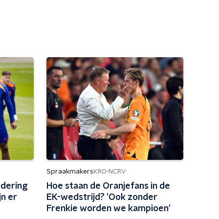
Spraakmakers
KRO-NCRV
edering
Hoe staan de Oranjefans in de
n er
EK-wedstrijd? 'Ook zonder
Frenkie worden we kampioen'