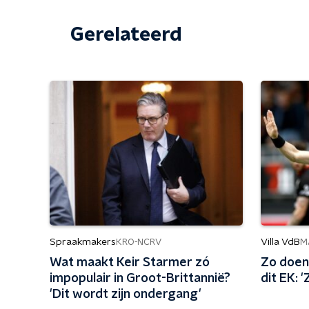
Gerelateerd
Spraakmakers
Villa VdB
KRO-NCRV
M
Wat maakt Keir Starmer zó
Zo doen
impopulair in Groot-Brittannië?
dit EK: '
'Dit wordt zijn ondergang'