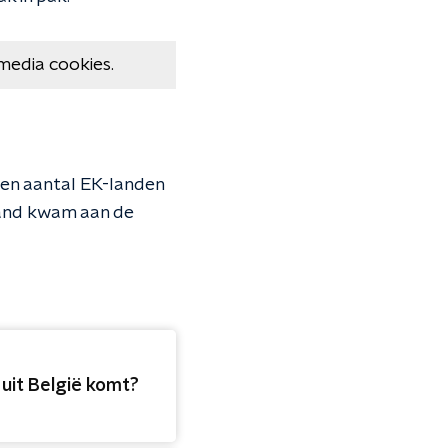
media cookies.
een aantal EK-landen
land kwam aan de
t uit België komt?